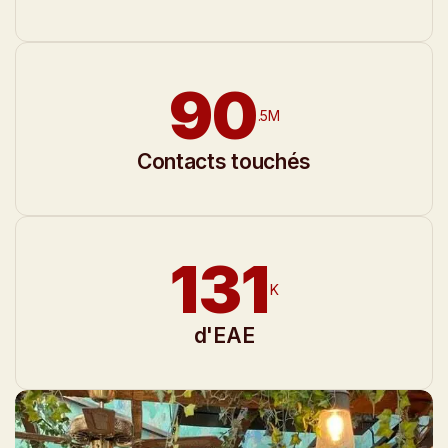
90
.5M
Contacts touchés
132
K
d'EAE