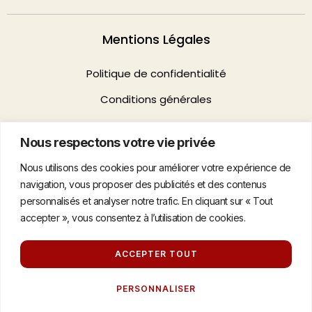
Mentions Légales
Politique de confidentialité
Conditions générales
Nous respectons votre vie privée
Contact
Nous utilisons des cookies pour améliorer votre expérience de
74 rue de la Fédération 75015, Paris
navigation, vous proposer des publicités et des contenus
personnalisés et analyser notre trafic. En cliquant sur « Tout
hello@agenceflag.com
accepter », vous consentez à l’utilisation de cookies.
01 58 60 24 24
ACCEPTER TOUT
© 2026 Flag - Tous droits réservés
PERSONNALISER