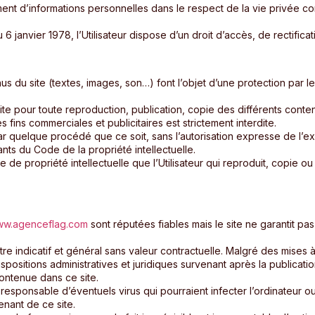
itement d’informations personnelles dans le respect de la vie privée 
du 6 janvier 1978, l’Utilisateur dispose d’un droit d’accès, de rectif
s du site (textes, images, son…) font l’objet d’une protection par le
du site pour toute reproduction, publication, copie des différents cont
s fins commerciales et publicitaires est strictement interdite.
ar quelque procédé que ce soit, sans l’autorisation expresse de l’expl
ants du Code de la propriété intellectuelle.
 de propriété intellectuelle que l’Utilisateur qui reproduit, copie ou
w.agenceflag.com
sont réputées fiables mais le site ne garantit pas
 indicatif et général sans valeur contractuelle. Malgré des mises à 
spositions administratives et juridiques survenant après la publicat
 contenue dans ce site.
esponsable d’éventuels virus qui pourraient infecter l’ordinateur ou 
enant de ce site.