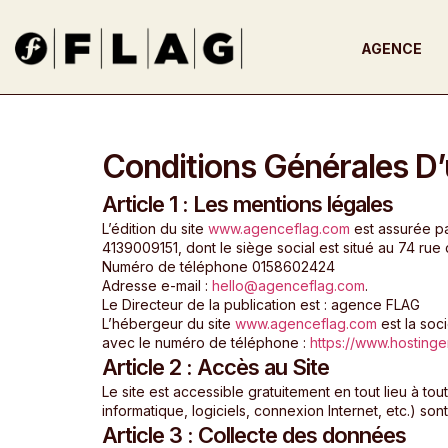
AGENCE
Conditions Générales D’u
Article 1 : Les mentions légales
L’édition du site
www.agenceflag.com
est assurée pa
4139009151, dont le siège social est situé au 74 rue
Numéro de téléphone 0158602424
Adresse e-mail :
hello@agenceflag.com
.
Le Directeur de la publication est : agence FLAG
L’hébergeur du site
www.agenceflag.com
est la soc
avec le numéro de téléphone :
https://www.hostinger
Article 2 : Accès au Site
Le site est accessible gratuitement en tout lieu à tou
informatique, logiciels, connexion Internet, etc.) son
Article 3 : Collecte des données