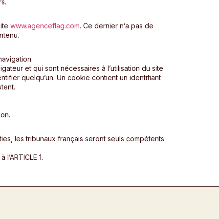
s.
site
www.agenceflag.com
. Ce dernier n’a pas de
ntenu.
navigation.
ateur et qui sont nécessaires à l’utilisation du site
tifier quelqu’un. Un cookie contient un identifiant
tent.
ion.
rties, les tribunaux français seront seuls compétents
à l’ARTICLE 1.