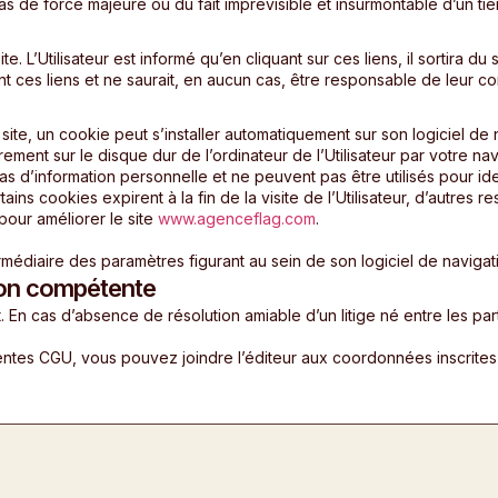
s de force majeure ou du fait imprévisible et insurmontable d’un tier
. L’Utilisateur est informé qu’en cliquant sur ces liens, il sortira du 
t ces liens et ne saurait, en aucun cas, être responsable de leur co
e site, un cookie peut s’installer automatiquement sur son logiciel de 
ment sur le disque dur de l’ordinateur de l’Utilisateur par votre navig
s d’information personnelle et ne peuvent pas être utilisés pour iden
 cookies expirent à la fin de la visite de l’Utilisateur, d’autres res
pour améliorer le site
www.agenceflag.com
.
ermédiaire des paramètres figurant au sein de son logiciel de navigat
ction compétente
t. En cas d’absence de résolution amiable d’un litige né entre les pa
sentes CGU, vous pouvez joindre l’éditeur aux coordonnées inscrites 