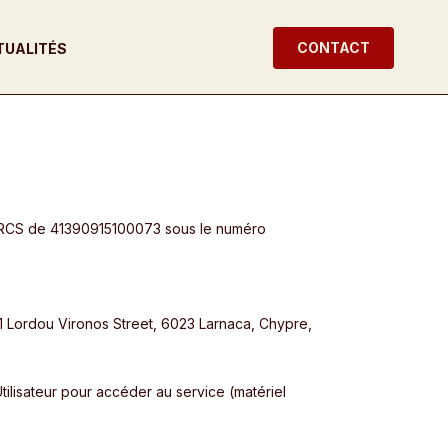
CONTACT
TUALITÉS
u RCS de 41390915100073 sous le numéro
1 Lordou Vironos Street, 6023 Larnaca, Chypre,
’Utilisateur pour accéder au service (matériel