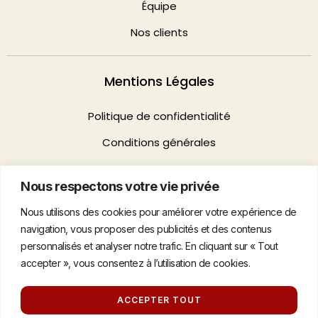
Équipe
Nos clients
Mentions Légales
Politique de confidentialité
Conditions générales
Nous respectons votre vie privée
Contact
Nous utilisons des cookies pour améliorer votre expérience de
74 rue de la Fédération 75015, Paris
navigation, vous proposer des publicités et des contenus
personnalisés et analyser notre trafic. En cliquant sur « Tout
hello@agenceflag.com
accepter », vous consentez à l’utilisation de cookies.
01 58 60 24 24
ACCEPTER TOUT